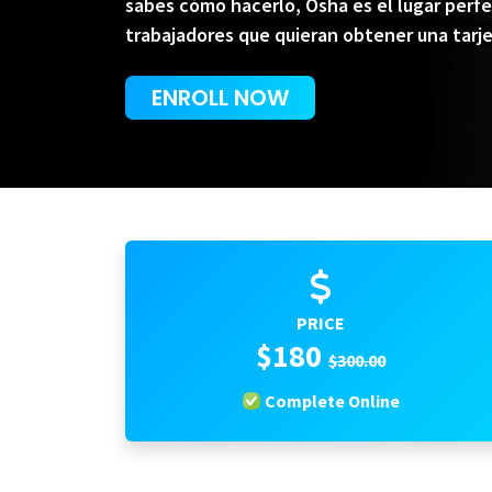
sabes cómo hacerlo, Osha es el lugar perfe
trabajadores que quieran obtener una tarje
ENROLL NOW
PRICE
$180
$300.00
Complete Online