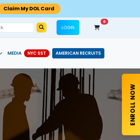
Claim My DOL Card
0
LOGIN
MEDIA
AMERICAN RECRUITS
NYC SST
ENROLL NOW