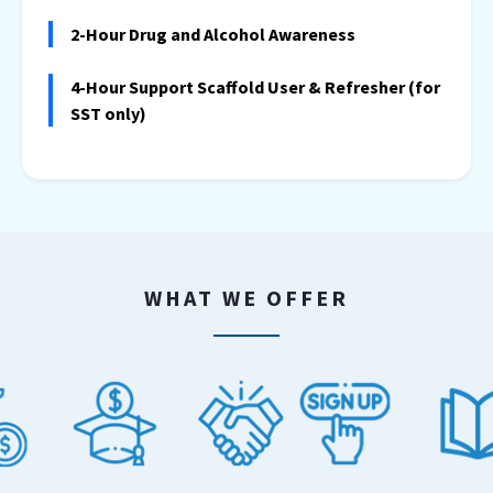
2-Hour Drug and Alcohol Awareness
4-Hour Support Scaffold User & Refresher (for
SST only)
WHAT WE OFFER