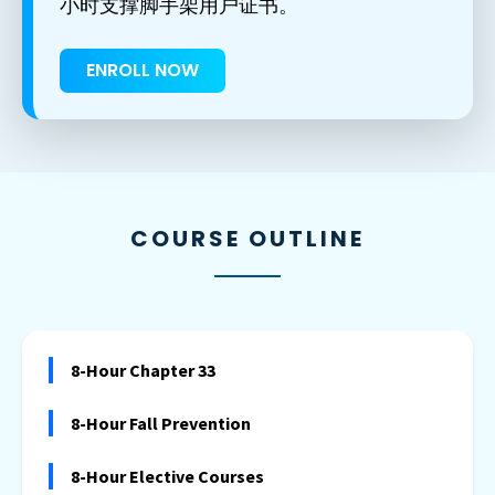
小时支撑脚手架用户证书。
ENROLL NOW
COURSE OUTLINE
8-Hour Chapter 33
8-Hour Fall Prevention
8-Hour Elective Courses