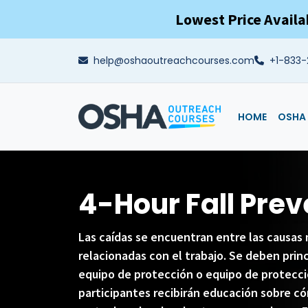
Skip to main content
Lowest Price Availa
help@oshaoutreachcourses.com
+1-833-
HOME
OSHA 
4-Hour Fall Pre
Las caídas se encuentran entre las causas
relacionadas con el trabajo. Se deben prin
equipo de protección o equipo de protecció
participantes recibirán educación sobre có