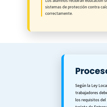
Los alumnos recibirán educación so
sistemas de protección contra caí
correctamente.
Proces
Según la Ley Local
trabajadores debe
los requisitos de
tarjeta de Entren