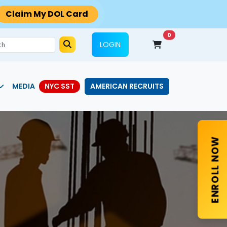
Claim My DOL Card
0
LOGIN
MEDIA
AMERICAN RECRUITS
NYC SST
ENROLL NOW