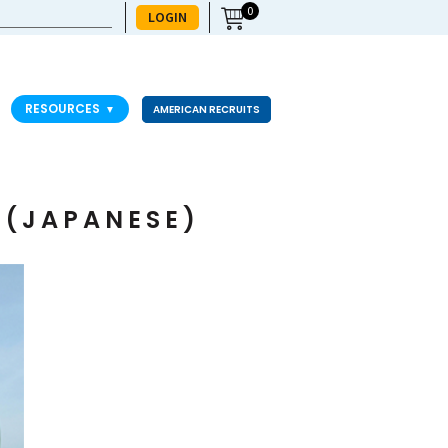
0
LOGIN
RESOURCES
▼
AMERICAN RECRUITS
 (JAPANESE)