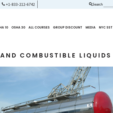
+1-833-212-6742
Search
HA 10
OSHA 30
ALL COURSES
GROUP DISCOUNT
MEDIA
NYC SST
AND COMBUSTIBLE LIQUIDS