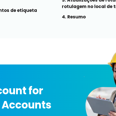
3. Atualizações de rótu
rotulagem no local de 
ntos de etiqueta
4. Resumo
ount for
 Accounts