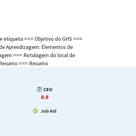
e etiqueta === Objetivo do GHS ===
 de Aprendizagem: Elementos de
ulagem === Rotulagem do local de
os Resumo === Resumo
CEU
0.0
Job Aid