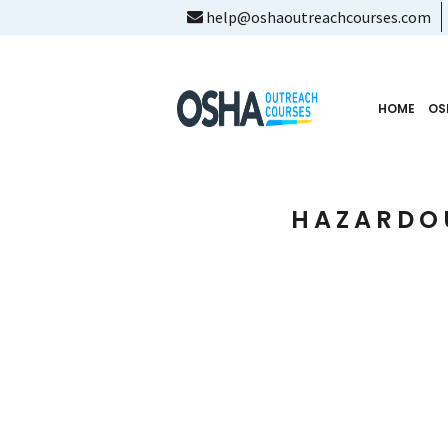
help@oshaoutreachcourses.com
HOME
OS
HAZARDOU