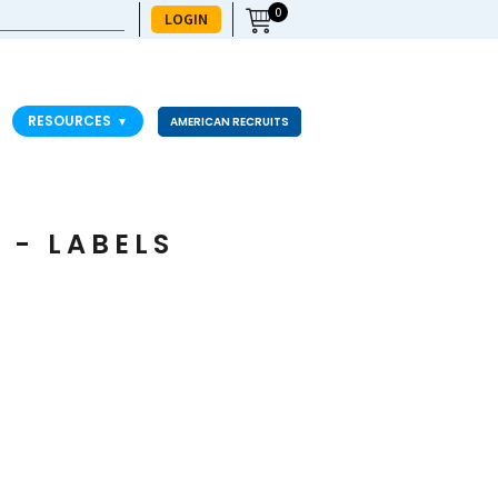
0
LOGIN
RESOURCES
▼
AMERICAN RECRUITS
 - LABELS