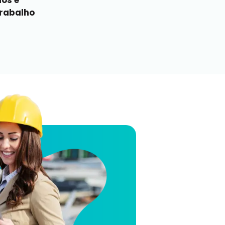
los e
trabalho