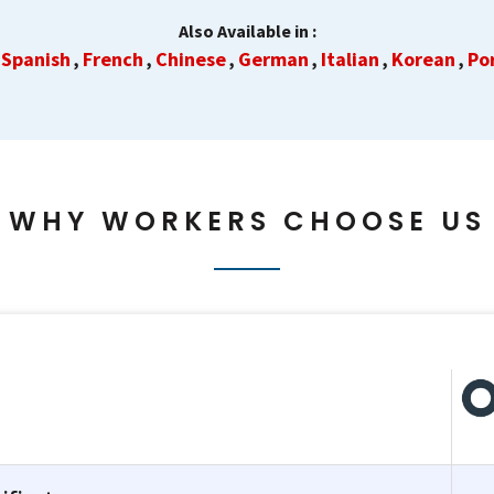
Also Available in :
Spanish
French
Chinese
German
Italian
Korean
Po
,
,
,
,
,
,
,
WHY WORKERS CHOOSE US