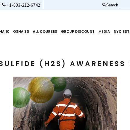
+1-833-212-6742
Search
HA 10
OSHA 30
ALL COURSES
GROUP DISCOUNT
MEDIA
NYC SST
SULFIDE (H2S) AWARENESS 