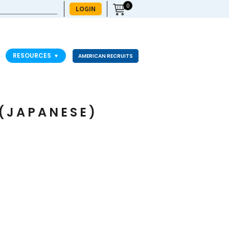
0
LOGIN
RESOURCES
▼
AMERICAN RECRUITS
(JAPANESE)