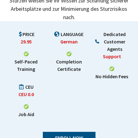
Stürzen weisen Sie Ihr Wissen zur Schaffung sicherer
Arbeitsplätze und zur Minimierung des Sturzrisikos
nach.
PRICE
LANGUAGE
Dedicated
29.95
German
Customer
Agents
Support
Self-Paced
Completion
Training
Certificate
No Hidden Fees
CEU
CEU
0.0
Job Aid
ENROLL NOW