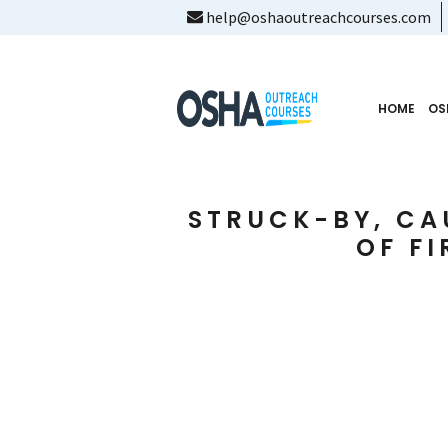
help@oshaoutreachcourses.com
HOME
OS
STRUCK-BY, CA
OF F