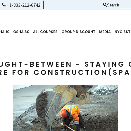
+1-833-212-6742
Search
HA 10
OSHA 30
ALL COURSES
GROUP DISCOUNT
MEDIA
NYC SST
UGHT-BETWEEN - STAYING O
IRE FOR CONSTRUCTION(SPA