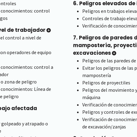
6. Peligros elevados d
ontroles
e conocimientos: control
Peligros en trabajos elev
sgos
Controles de trabajo elev
Verificación de conocimie
ivel de trabajador
7. Peligros de paredes 
el control a nivel de
mampostería, proyecti
con operadores de equipo
excavaciones
Peligros de las paredes 
e conocimientos: control a
Evitar los peligros de las 
jador
mampostería
 o zona de peligro
Peligros de proyectiles
e conocimientos: Línea de
Peligros del movimiento y
e peligro
máquina
Verificación de conocimien
bajo afectada
Peligros y controles de e
Verificación de conocimie
r golpeado y atrapado o
de excavación/zanjas
e