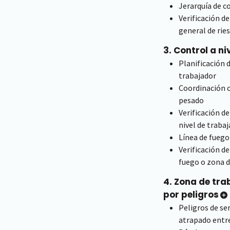
Jerarquía de c
Verificación d
general de rie
3. Control a n
Planificación d
trabajador
Coordinación 
pesado
Verificación d
nivel de traba
Línea de fuego
Verificación d
fuego o zona d
4. Zona de tra
por peligros
Peligros de se
atrapado entr