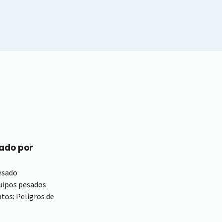
eado por
esado
quipos pesados
tos: Peligros de