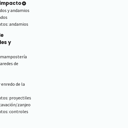
e impacto
ados y andamios
ados
ntos: andamios
de
les y
de mampostería
paredes de
 enredo de la
tos: proyectiles
xcavación/zanjeo
ntos: controles