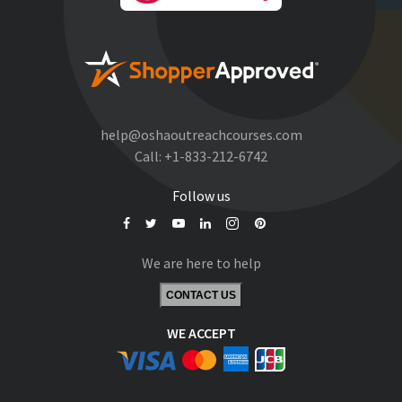
help@oshaoutreachcourses.com
Call:
+1-833-212-6742
Follow us
We are here to help
CONTACT US
WE ACCEPT