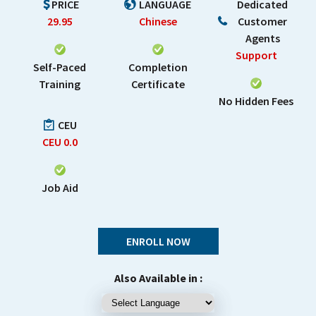
PRICE
LANGUAGE
Dedicated
29.95
Chinese
Customer
Agents
Support
Self-Paced
Completion
Training
Certificate
No Hidden Fees
CEU
CEU
0.0
Job Aid
ENROLL NOW
Also Available in :