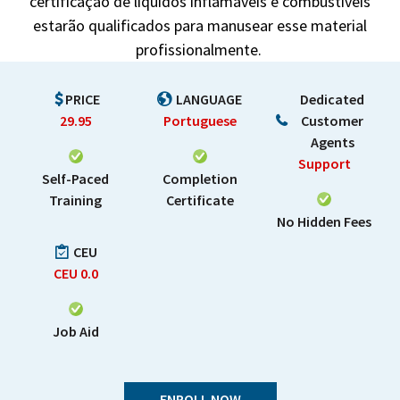
certificação de líquidos inflamáveis ​​e combustíveis
estarão qualificados para manusear esse material
profissionalmente.
PRICE
LANGUAGE
Dedicated
29.95
Portuguese
Customer
Agents
Support
Self-Paced
Completion
Training
Certificate
No Hidden Fees
CEU
CEU
0.0
Job Aid
ENROLL NOW