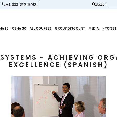
+1-833-212-6742
Search
HA 10
OSHA 30
ALL COURSES
GROUP DISCOUNT
MEDIA
NYC SST
 SYSTEMS - ACHIEVING ORG
EXCELLENCE (SPANISH)