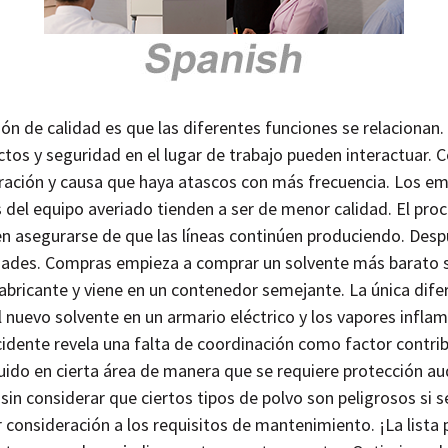
ón de calidad es que las diferentes funciones se relacionan
tos y seguridad en el lugar de trabajo pueden interactuar. 
ración y causa que haya atascos con más frecuencia. Los e
s del equipo averiado tienden a ser de menor calidad. El pro
 asegurarse de que las líneas continúen produciendo. Despué
idades. Compras empieza a comprar un solvente más barato s
abricante y viene en un contenedor semejante. La única difer
l nuevo solvente en un armario eléctrico y los vapores infla
incidente revela una falta de coordinación como factor contri
uido en cierta área de manera que se requiere protección au
sin considerar que ciertos tipos de polvo son peligrosos si 
 consideración a los requisitos de mantenimiento. ¡La lista 