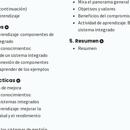
Mira el panorama general
continuación)
Objetivos y valores
prendizaje
Beneficios del compromi
Actividad de aprendizaje: 
es
sistema integrado
prendizaje: componentes de
5. Resumen
tegrado
e conocimientos:
Resumen
e un sistema integrado
onexión de componentes
prender de los ejemplos
cticas
 de mejora
e conocimientos:
istemas integrados
prendizaje: mejorar la
alud y el rendimiento
los sistemas de gestión