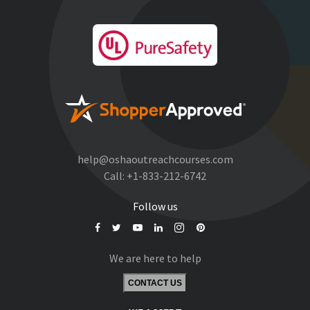
help@oshaoutreachcourses.com
Call:
+1-833-212-6742
Follow us
We are here to help
CONTACT US