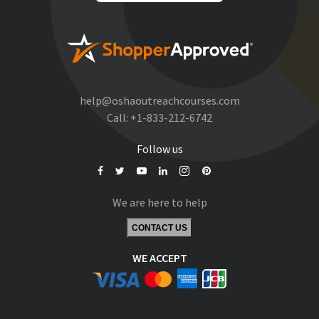
help@oshaoutreachcourses.com
Call:
+1-833-212-6742
Follow us
We are here to help
CONTACT US
WE ACCEPT