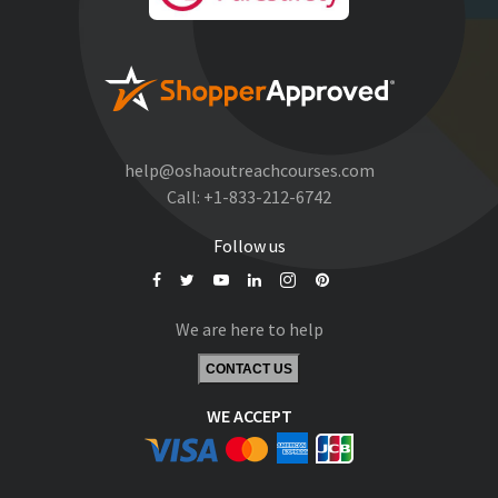
help@oshaoutreachcourses.com
Call:
+1-833-212-6742
Follow us
We are here to help
CONTACT US
WE ACCEPT