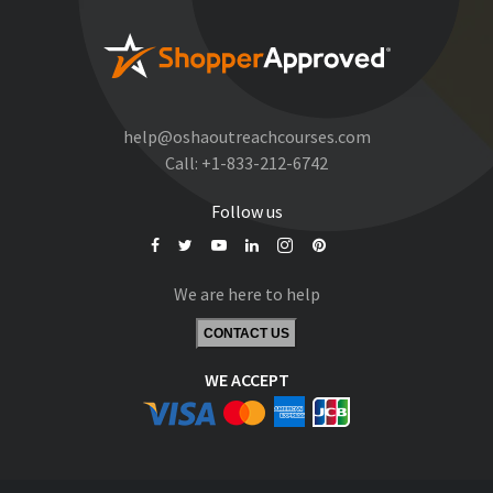
help@oshaoutreachcourses.com
Call:
+1-833-212-6742
Follow us
We are here to help
CONTACT US
WE ACCEPT