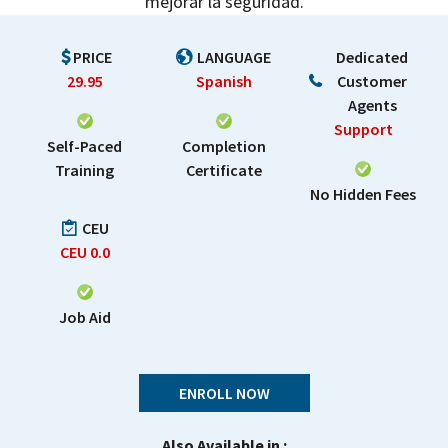
mejorar la seguridad.
PRICE
LANGUAGE
Dedicated
29.95
Spanish
Customer
Agents
Support
Self-Paced
Completion
Training
Certificate
No Hidden Fees
CEU
CEU
0.0
Job Aid
ENROLL NOW
Also Available in :