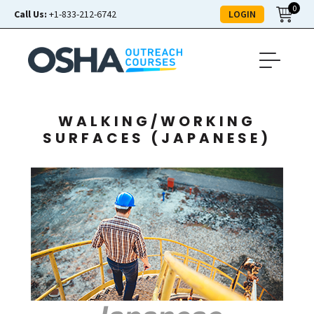
0
LOGIN
Call Us:
+1-833-212-6742
WALKING/WORKING
SURFACES (JAPANESE)