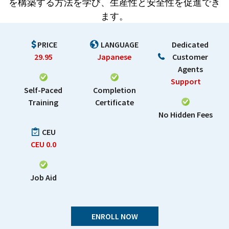
を構築する方法を学び、生産性と安全性を促進でき
ます。
PRICE
LANGUAGE
Dedicated
29.95
Japanese
Customer
Agents
Support
Self-Paced
Completion
Training
Certificate
No Hidden Fees
CEU
CEU
0.0
Job Aid
ENROLL NOW