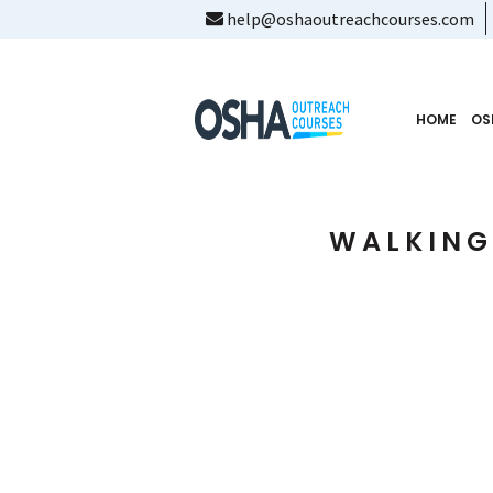
help@oshaoutreachcourses.com
HOME
OS
WALKING