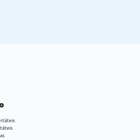
rtáteis
táteis
das