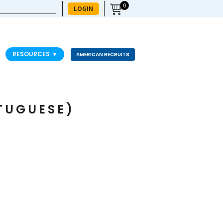
0
LOGIN
RESOURCES
▼
AMERICAN RECRUITS
TUGUESE)