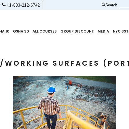
+1-833-212-6742
Search
HA 10
OSHA 30
ALL COURSES
GROUP DISCOUNT
MEDIA
NYC SST
/WORKING SURFACES (POR