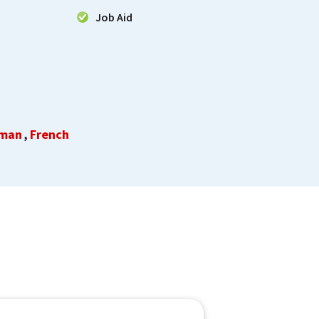
Job Aid
man
French
,