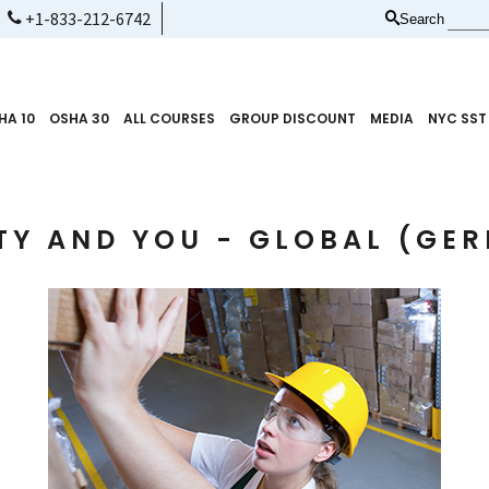
+1-833-212-6742
Search
HA 10
OSHA 30
ALL COURSES
GROUP DISCOUNT
MEDIA
NYC SST
TY AND YOU - GLOBAL (GE