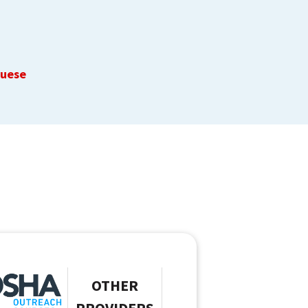
guese
OTHER