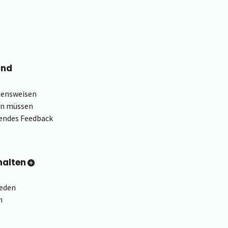
und
tensweisen
en müssen
rendes Feedback
halten
reden
n